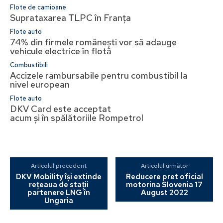
Flote de camioane
Suprataxarea TLPC în Franța
Flote auto
74% din firmele românești vor să adauge
vehicule electrice în flotă
Combustibili
Accizele rambursabile pentru combustibil la
nivel european
Flote auto
DKV Card este acceptat
acum și în spălătoriile Rompetrol
Articolul precedent
Articolul următor
DKV Mobility își extinde
Reducere pret oficial
rețeaua de stații
motorina Slovenia 17
partenere LNG în
August 2022
Ungaria