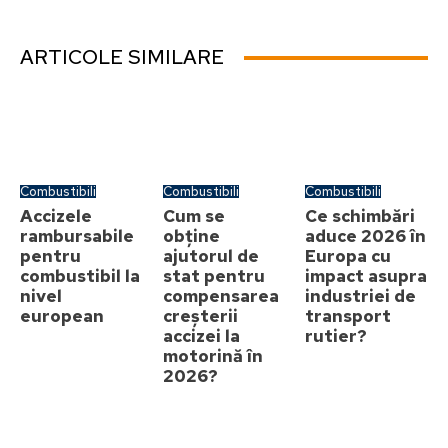
ARTICOLE SIMILARE
Combustibili
Combustibili
Combustibili
Accizele
Cum se
Ce schimbări
rambursabile
obține
aduce 2026 în
pentru
ajutorul de
Europa cu
combustibil la
stat pentru
impact asupra
nivel
compensarea
industriei de
european
creșterii
transport
accizei la
rutier?
motorină în
2026?