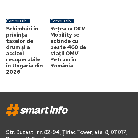
Combustibili
Combustibili
Schimbări în
Rețeaua DKV
privința
Mobility se
taxelor de
extinde cu
drum și a
peste 460 de
accizei
stații OMV
recuperabile
Petrom în
în Ungaria din
România
2026
Str. Buzesti, nr. 82-94, Țiriac Tower, etaj 8, 011017,