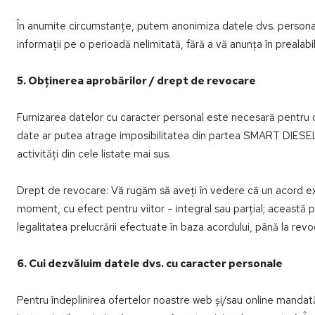
În anumite circumstanțe, putem anonimiza datele dvs. personale 
informații pe o perioadă nelimitată, fără a vă anunța în prealabil
5. Obținerea aprobărilor / drept de revocare
Furnizarea datelor cu caracter personal este necesară pentru c
date ar putea atrage imposibilitatea din partea SMART DIESEL SR
activități din cele listate mai sus.
Drept de revocare: Vă rugăm să aveți în vedere că un acord ex
moment, cu efect pentru viitor – integral sau parțial; această
legalitatea prelucrării efectuate în baza acordului, până la rev
6. Cui dezvăluim datele dvs. cu caracter personale
Pentru îndeplinirea ofertelor noastre web și/sau online mandatăm