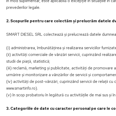
În mod suplimentar, este aplicabilă o excepție în situațiile în 
prevederilor legale.
2. Scopurile pentru care colectăm și prelucrăm datele dv
SMART DIESEL SRL colectează și prelucrează datele dumneavo
(i) administrarea, îmbunătățirea și realizarea serviciilor furniza
(ii) activități comerciale de vânzări servicii, cuprinzând realiza
studii de piață, statistică;
(iii) reclamă, marketing și publicitate, activități de promova
urmărire și monitorizare a vânzărilor de servicii și comportame
(iv) activități de post-vânzări, cuprinzând servicii de relații cu c
www.smartinfo.ro).
(v) în scop probatoriu în legătură cu activitățile de mai sus și în 
3. Categoriile de date cu caracter personal pe care le 