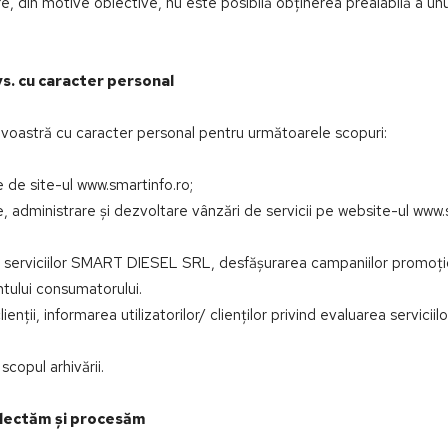
care, din motive obiective, nu este posibilă obținerea prealabilă a 
s. cu caracter personal
astră cu caracter personal pentru următoarele scopuri:
te de site-ul www.smartinfo.ro;
re, administrare și dezvoltare vânzări de servicii pe website-ul www.
re a serviciilor SMART DIESEL SRL, desfășurarea campaniilor promoț
ntului consumatorului.
lienții, informarea utilizatorilor/ clienților privind evaluarea servicii
scopul arhivării.
colectăm și procesăm