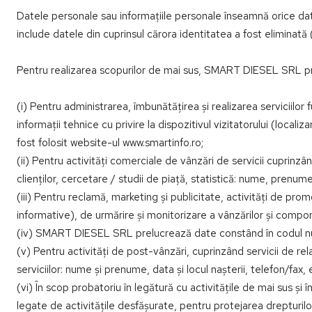
Datele personale sau informațiile personale înseamnă orice da
include datele din cuprinsul cărora identitatea a fost eliminată
Pentru realizarea scopurilor de mai sus, SMART DIESEL SRL pr
(i) Pentru administrarea, îmbunătățirea și realizarea serviciilor
informații tehnice cu privire la dispozitivul vizitatorului (locali
fost folosit website-ul www.smartinfo.ro;
(ii) Pentru activități comerciale de vânzări de servicii cuprinzâ
clienților, cercetare / studii de piață, statistică: nume, prenume
(iii) Pentru reclamă, marketing și publicitate, activități de 
informative), de urmărire și monitorizare a vânzărilor și compor
(iv) SMART DIESEL SRL prelucrează date constând în codul numeri
(v) Pentru activități de post-vânzări, cuprinzând servicii de rela
serviciilor: nume și prenume, data și locul nașterii, telefon/fax,
(vi) În scop probatoriu în legătură cu activitățile de mai sus ș
legate de activitățile desfășurate, pentru protejarea drepturilor 