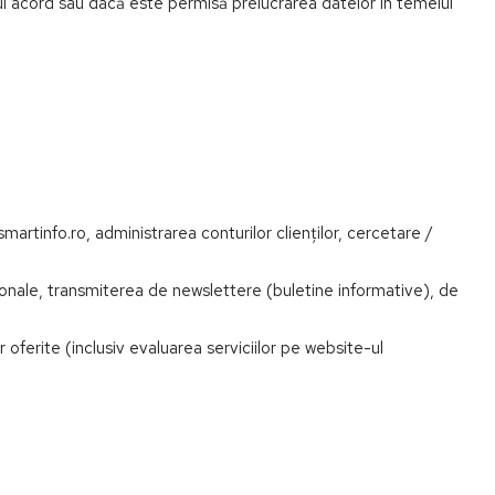
unui acord sau dacă este permisă prelucrarea datelor în temeiul
smartinfo.ro, administrarea conturilor clienților, cercetare /
ionale, transmiterea de newslettere (buletine informative), de
lor oferite (inclusiv evaluarea serviciilor pe website-ul