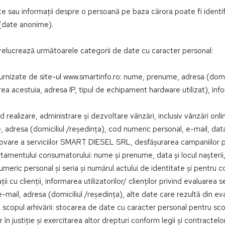
te sau informații despre o persoană pe baza cărora poate fi ident
 (date anonime).
elucrează următoarele categorii de date cu caracter personal:
 furnizate de site-ul www.smartinfo.ro: nume, prenume, adresa (domici
zarea acestuia, adresa IP, tipul de echipament hardware utilizat), info
nd realizare, administrare și dezvoltare vânzări, inclusiv vânzări on
, adresa (domiciliul /reședința), cod numeric personal, e-mail, data 
promovare a serviciilor SMART DIESEL SRL, desfășurarea campaniilor
tamentului consumatorului: nume și prenume, data și locul nașterii, 
c personal și seria și numărul actului de identitate și pentru con
ții cu clienții, informarea utilizatorilor/ clienților privind evaluar
 e-mail, adresa (domiciliul /reședința), alte date care rezultă din e
i în scopul arhivării: stocarea de date cu caracter personal pentru s
în justiție și exercitarea altor drepturi conform legii și contractelo