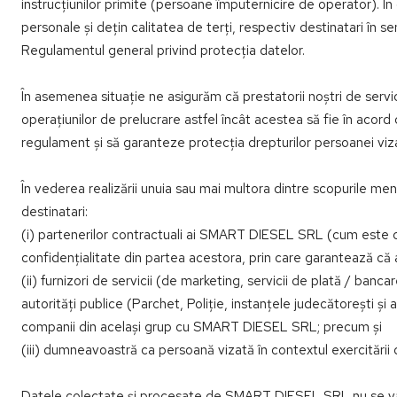
instrucțiunilor primite (persoane împuternicire de operator). În 
personale și dețin calitatea de terți, respectiv destinatari în se
Regulamentul general privind protecția datelor.
În asemenea situație ne asigurăm că prestatorii noștri de servic
operațiunilor de prelucrare astfel încât acestea să fie în acord 
regulament și să garanteze protecția drepturilor persoanei viz
În vederea realizării unuia sau mai multora dintre scopurile
destinatari:
(i) partenerilor contractuali ai SMART DIESEL SRL (cum este c
confidențialitate din partea acestora, prin care garantează că a
(ii) furnizori de servicii (de marketing, servicii de plată / banc
autorități publice (Parchet, Poliție, instanțele judecătorești și a
companii din același grup cu SMART DIESEL SRL; precum și
(iii) dumneavoastră ca persoană vizată în contextul exercitări
Datele colectate și procesate de SMART DIESEL SRL nu se vând / 