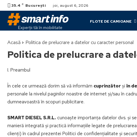
C
35.4
București
joi, august 6, 2026
FLOTE DE CAMIOANE
Experții tăi în mobilitate
Acasă
Politica de prelucrare a datelor cu caracter personal
Politica de prelucrare a date
I. Preambul
În cele ce urmează dorim să vă informăm
cuprinzător
și
în de
personale la nivelul paginilor noastre de internet și/sau în cadru
dumneavoastră în scopuri publicitare.
SMART DIESEL S.R.L.
cunoaște importanța datelor dvs. și se
manieră integrată și practică informațiile legate de prelucrarea 
clienți) în cadrul prezentei Politici de confidențialitate și secur