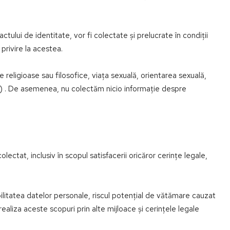
ului de identitate, vor fi colectate și prelucrate în condiții
 privire la acestea.
religioase sau filosofice, viața sexuală, orientarea sexuală,
ce) . De asemenea, nu colectăm nicio informație despre
tat, inclusiv în scopul satisfacerii oricăror cerințe legale,
litatea datelor personale, riscul potențial de vătămare cauzat
aliza aceste scopuri prin alte mijloace și cerințele legale