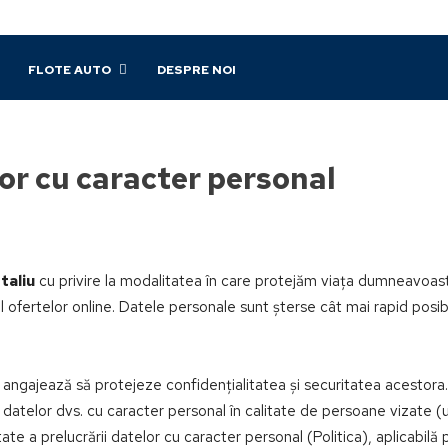
FLOTE AUTO
DESPRE NOI
lor cu caracter personal
taliu
cu privire la modalitatea în care protejăm viața dumneavoastr
l ofertelor online. Datele personale sunt șterse cât mai rapid posibil
 angajează să protejeze confidențialitatea și securitatea acestora
datelor dvs. cu caracter personal în calitate de persoane vizate (util
itate a prelucrării datelor cu caracter personal (Politica), aplicabilă 