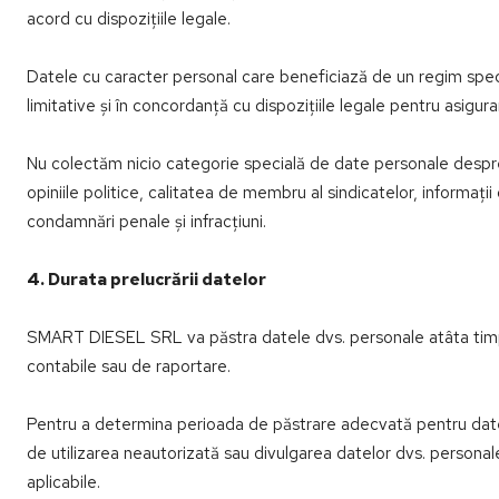
acord cu dispozițiile legale.
Datele cu caracter personal care beneficiază de un regim special
limitative și în concordanță cu dispozițiile legale pentru asigura
Nu colectăm nicio categorie specială de date personale despre d
opiniile politice, calitatea de membru al sindicatelor, inform
condamnări penale și infracțiuni.
4. Durata prelucrării datelor
SMART DIESEL SRL va păstra datele dvs. personale atâta timp cât
contabile sau de raportare.
Pentru a determina perioada de păstrare adecvată pentru datele
de utilizarea neautorizată sau divulgarea datelor dvs. personal
aplicabile.