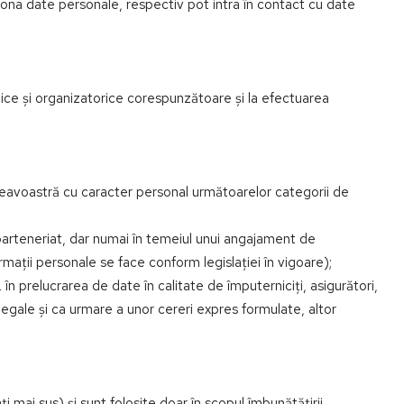
pționa date personale, respectiv pot intra în contact cu date
hnice și organizatorice corespunzătoare și la efectuarea
eavoastră cu caracter personal următoarelor categorii de
arteneriat, dar numai în temeiul unui angajament de
mații personale se face conform legislației în vigoare);
 în prelucrarea de date în calitate de împuterniciți, asigurători,
or legale și ca urmare a unor cereri expres formulate, altor
mai sus) și sunt folosite doar în scopul îmbunătățirii