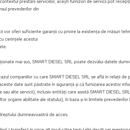
contextul prestării serviciilor, acești furnizori de servicii pot rece
nsul prevederilor din
ii vor oferi suficiente garanții cu privire la existența de măsuri te
cu cerințele acestui
ate.
 menționate mai sus, SMART DIESEL SRL poate dezvălui datele dumn
azul companiilor cu care SMART DIESEL SRL se află în relații de p
ceste date sunt păstrate în siguranță și că furnizarea acestor infor
are sau alte servicii), inclusiv entități care asistă SMART DIESEL SRL
ltor organe abilitate ale statului), în baza și în limitele prevederil
i dreptului dumneavoastră de acces.
transferă în orice alt mod către terți (alții decât cei menționați 