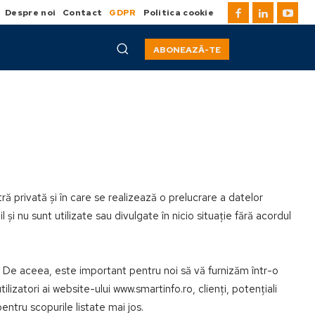
Despre noi
Contact
GDPR
Politica cookie
ABONEAZĂ-TE
ă privată și în care se realizează o prelucrare a datelor
 și nu sunt utilizate sau divulgate în nicio situație fără acordul
. De aceea, este important pentru noi să vă furnizăm într-o
izatori ai website-ului www.smartinfo.ro, clienți, potențiali
pentru scopurile listate mai jos.