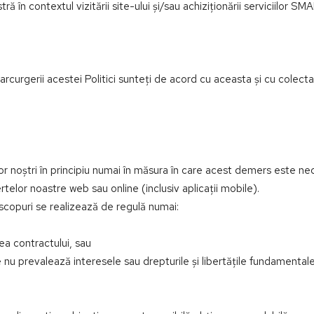
ă în contextul vizitării site-ului și/sau achiziționării serviciilor 
rior parcurgerii acestei Politici sunteţi de acord cu aceasta și cu co
lor noștri în principiu numai în măsura în care acest demers este ne
rtelor noastre web sau online (inclusiv aplicații mobile).
e scopuri se realizează de regulă numai:
rea contractului, sau
are nu prevalează interesele sau drepturile și libertățile fundamenta