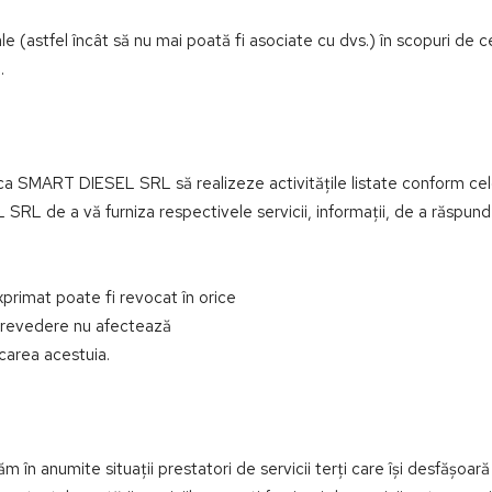
(astfel încât să nu mai poată fi asociate cu dvs.) în scopuri de c
.
a SMART DIESEL SRL să realizeze activitățile listate conform celo
L de a vă furniza respectivele servicii, informații, de a răspunde
primat poate fi revocat în orice
 prevedere nu afectează
ocarea acestuia.
 în anumite situații prestatori de servicii terți care își desfășoară