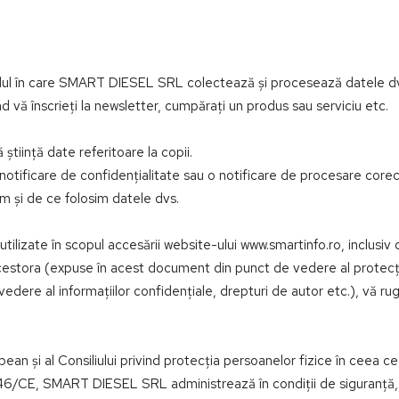
dul în care SMART DIESEL SRL colectează și procesează datele dvs. 
nd vă înscrieți la newsletter, cumpărați un produs sau serviciu etc.
știință date referitoare la copii.
ă notificare de confidențialitate sau o notificare de procesare co
um și de ce folosim datele dvs.
 utilizate în scopul accesării website-ului www.smartinfo.ro, inclusiv
 acestora (expuse în acest document din punct de vedere al protecț
edere al informațiilor confidențiale, drepturi de autor etc.), vă rugă
și al Consiliului privind protecția persoanelor fizice în ceea ce 
5/46/CE, SMART DIESEL SRL administrează în condiții de siguranță,