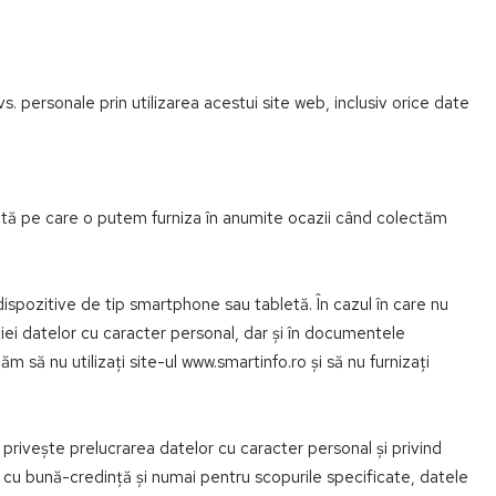
personale prin utilizarea acestui site web, inclusiv orice date
rectă pe care o putem furniza în anumite ocazii când colectăm
 dispozitive de tip smartphone sau tabletă. În cazul în care nu
iei datelor cu caracter personal, dar și în documentele
m să nu utilizați site-ul www.smartinfo.ro și să nu furnizați
privește prelucrarea datelor cu caracter personal și privind
 cu bună-credință și numai pentru scopurile specificate, datele