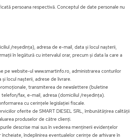
ificată persoana respectivă. Conceptul de date personale nu
liul /reședința), adresa de e-mail, data și locul nașterii,
rmații în legătură cu intervalul orar, precum și data la care a
line pe website-ul www.smartinfo.ro, administrarea conturilor
și locul nașterii, adrese de livrare.
 promoționale, transmiterea de newslettere (buletine
telefon/fax, e-mail, adresa (domiciliul /reședința).
formarea cu cerințele legislației fiscale.
ea serviciilor oferite de SMART DIESEL SRL, îmbunătățirea calității
valuarea produselor de către clienți.
copurile descrise mai sus în vederea menținerii evidențelor
r încheiate, îndeplinirea eventualelor cerințe de arhivare în