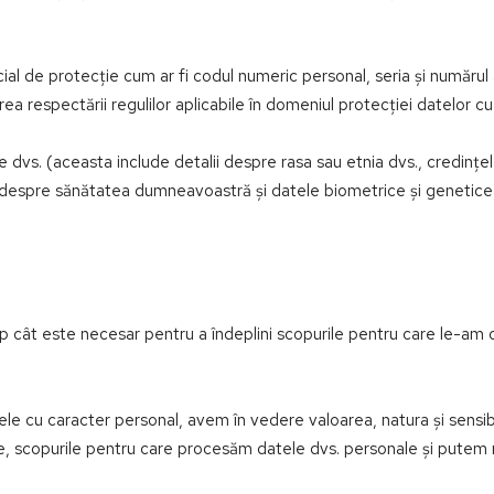
 de protecție cum ar fi codul numeric personal, seria și numărul act
rea respectării regulilor aplicabile în domeniul protecției datelor cu
vs. (aceasta include detalii despre rasa sau etnia dvs., credințele 
ații despre sănătatea dumneavoastră și datele biometrice și geneti
 este necesar pentru a îndeplini scopurile pentru care le-am colec
 cu caracter personal, avem în vedere valoarea, natura și sensibi
e, scopurile pentru care procesăm datele dvs. personale și putem re