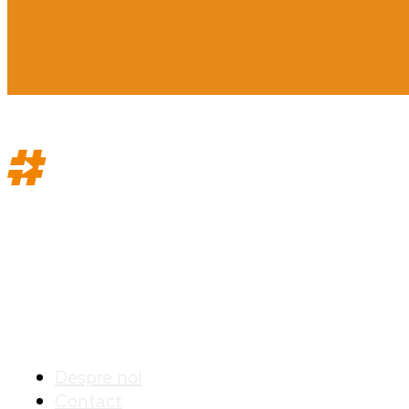
Str. Buzesti, nr. 82-94, Țiriac Tower, etaj 8, 011017, Bucureș
Info
Despre noi
Contact