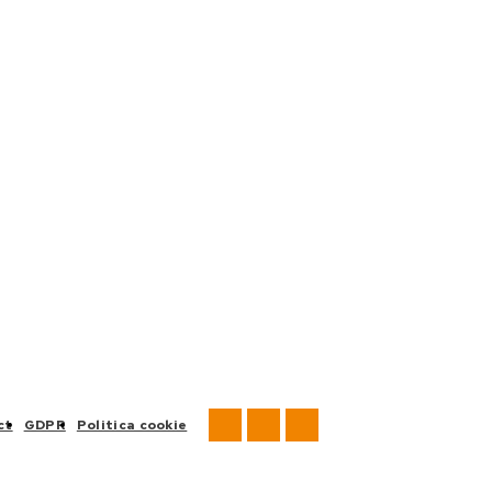
ct
GDPR
Politica cookie
CAMIOANE
FLOTE AUTO
DESPRE NOI