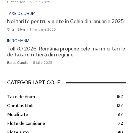
Gîrtan Silvia
-
5 Iunie 2025
TAXE DE DRUM
Noi tarife pentru viniete în Cehia din ianuarie 2025
Gîrtan Silvia
-
14 Ianuarie 2025
IN ROMANIA
TollRO 2026: România propune cele mai mici tarife
de taxare rutieră din regiune
Barbu Claudia
-
11 Iulie 2025
CATEGORII ARTICOLE
Taxe de drum
162
Combustibili
127
Mobilitate
97
Flote de camioane
72
Flote auto
40