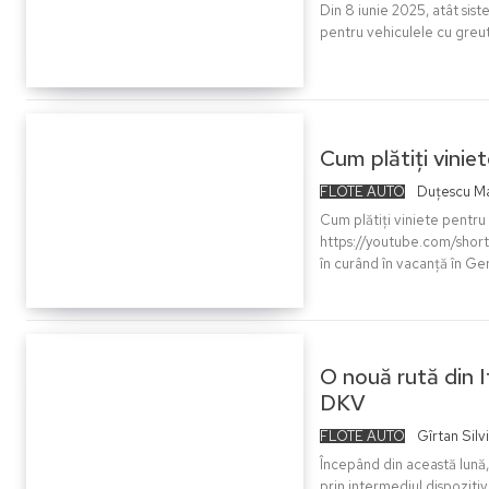
Din 8 iunie 2025, atât sis
pentru vehiculele cu greu
Cum plătiți vinie
FLOTE AUTO
Duțescu Ma
Cum plătiți viniete pentru 
https://youtube.com/shorts/QPR9AJjkewc Este perioada de
în curând în vacanță în Ger
O nouă rută din I
DKV
FLOTE AUTO
Gîrtan Silv
Începând din această lună,
prin intermediul dispoziti