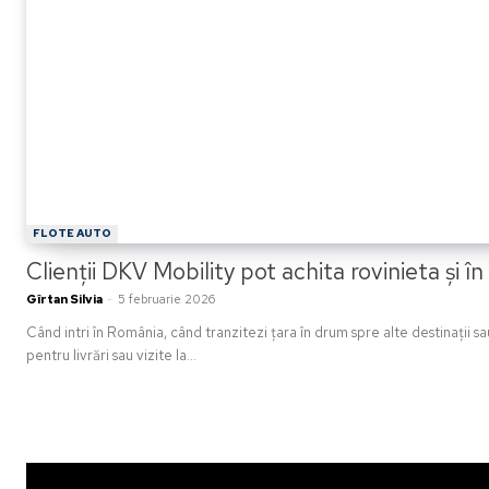
FLOTE AUTO
Clienții DKV Mobility pot achita rovinieta și î
Gîrtan Silvia
-
5 februarie 2026
Când intri în România, când tranzitezi țara în drum spre alte destinații sa
pentru livrări sau vizite la...