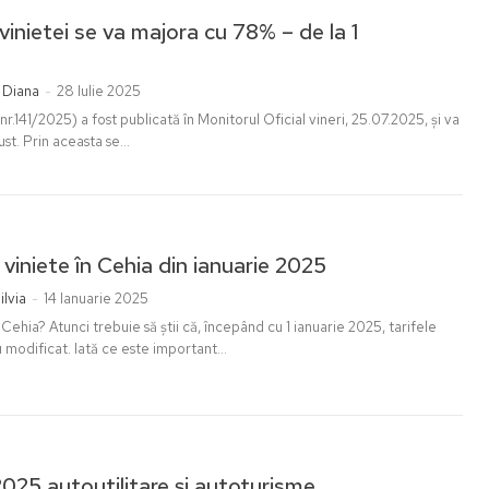
ovinietei se va majora cu 78% – de la 1
 Diana
-
28 Iulie 2025
r.141/2025) a fost publicată în Monitorul Oficial vineri, 25.07.2025, și va
ust. Prin aceasta se...
 viniete în Cehia din ianuarie 2025
ilvia
-
14 Ianuarie 2025
n Cehia? Atunci trebuie să știi că, începând cu 1 ianuarie 2025, tarifele
 modificat. Iată ce este important...
025 autoutilitare și autoturisme