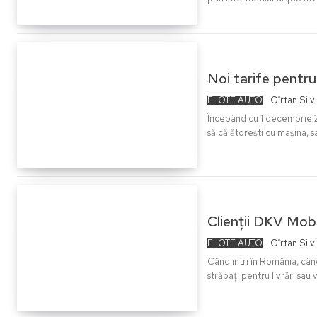
Noi tarife pentru
FLOTE AUTO
Gîrtan Silv
Începând cu 1 decembrie 20
să călătorești cu mașina, s
Clienții DKV Mobil
FLOTE AUTO
Gîrtan Silv
Când intri în România, când
străbați pentru livrări sau vi