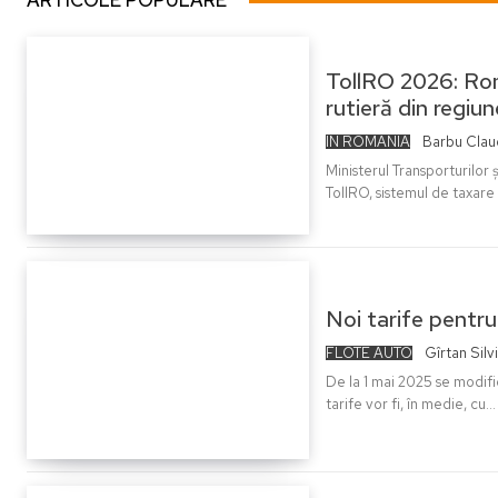
ARTICOLE POPULARE
TollRO 2026: Rom
rutieră din regiun
IN ROMANIA
Barbu Clau
Ministerul Transporturilor 
TollRO, sistemul de taxare 
Noi tarife pentru
FLOTE AUTO
Gîrtan Silv
De la 1 mai 2025 se modific
tarife vor fi, în medie, cu...