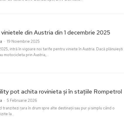
 vinietele din Austria din 1 decembrie 2025
ia
-
19 Noiembrie 2025
25, intră în vigoare noi tarife pentru viniete în Austria. Dacă plănuiești
au motocicleta prin Austria,...
ity pot achita rovinieta și în stațiile Rompetrol
ia
-
5 Februarie 2026
 tranzitezi țara în drum spre alte destinații sau pur și simplu când o
zite la...