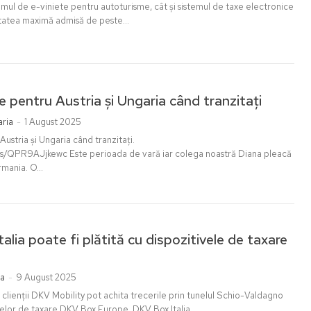
temul de e-viniete pentru autoturisme, cât și sistemul de taxe electronice
tatea maximă admisă de peste...
te pentru Austria și Ungaria când tranzitați
ria
-
1 August 2025
Austria și Ungaria când tranzitați.
 vară iar colega noastră Diana pleacă
mania. O...
talia poate fi plătită cu dispozitivele de taxare
ia
-
9 August 2025
 clienții DKV Mobility pot achita trecerile prin tunelul Schio-Valdagno
velor de taxare DKV Box Europe, DKV Box Italia...