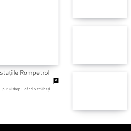
n stațiile Rompetrol
0
u pur și simplu când o străbați