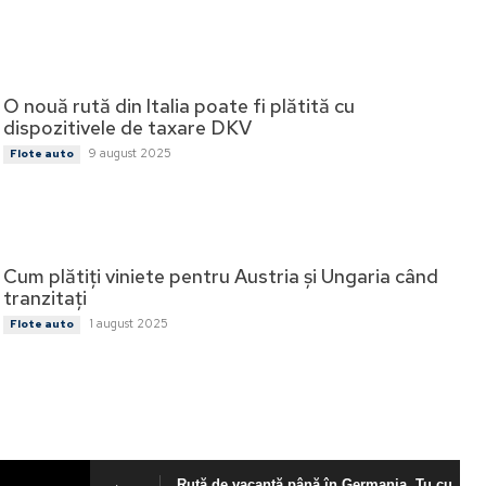
O nouă rută din Italia poate fi plătită cu
dispozitivele de taxare DKV
9 august 2025
Flote auto
Cum plătiți viniete pentru Austria și Ungaria când
tranzitați
1 august 2025
Flote auto
Rută de vacanță până în Germania. Tu cu