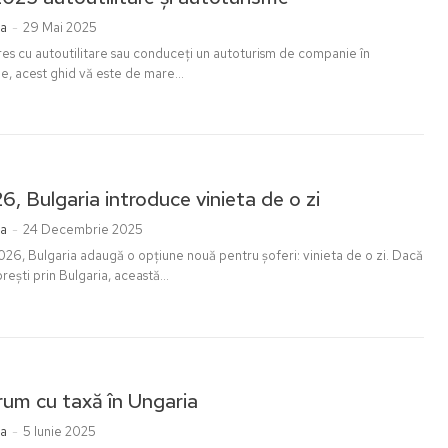
ia
-
29 Mai 2025
res cu autoutilitare sau conduceți un autoturism de companie în
ne, acest ghid vă este de mare...
6, Bulgaria introduce vinieta de o zi
ia
-
24 Decembrie 2025
026, Bulgaria adaugă o opțiune nouă pentru șoferi: vinieta de o zi. Dacă
rești prin Bulgaria, această...
rum cu taxă în Ungaria
ia
-
5 Iunie 2025