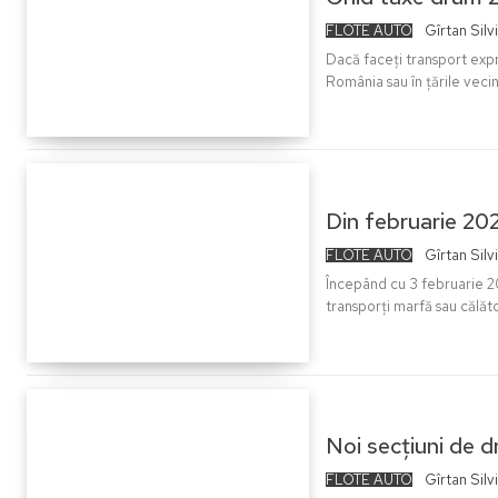
FLOTE AUTO
Gîrtan Silv
Dacă faceți transport exp
România sau în țările veci
Din februarie 202
FLOTE AUTO
Gîrtan Silv
Începând cu 3 februarie 2
transporți marfă sau călăto
Noi secțiuni de d
FLOTE AUTO
Gîrtan Silv