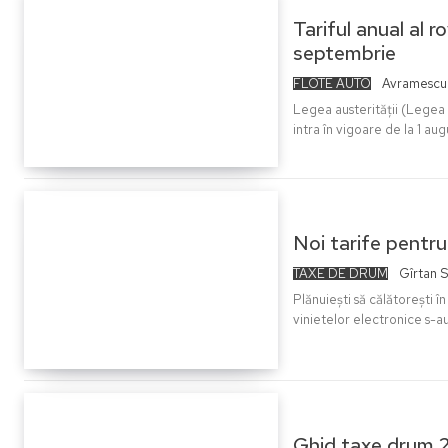
Tariful anual al r
septembrie
FLOTE AUTO
Avramescu
Legea austerității (Legea n
intra în vigoare de la 1 aug
Noi tarife pentru
TAXE DE DRUM
Gîrtan S
Plănuiești să călătorești î
vinietelor electronice s-au
Ghid taxe drum 2