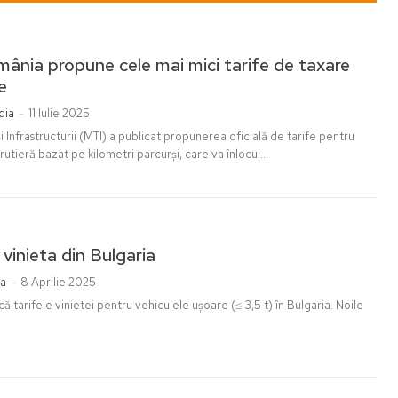
ânia propune cele mai mici tarife de taxare
e
dia
-
11 Iulie 2025
și Infrastructurii (MTI) a publicat propunerea oficială de tarife pentru
rutieră bazat pe kilometri parcurși, care va înlocui...
 vinieta din Bulgaria
ia
-
8 Aprilie 2025
ă tarifele vinietei pentru vehiculele ușoare (≤ 3,5 t) în Bulgaria. Noile