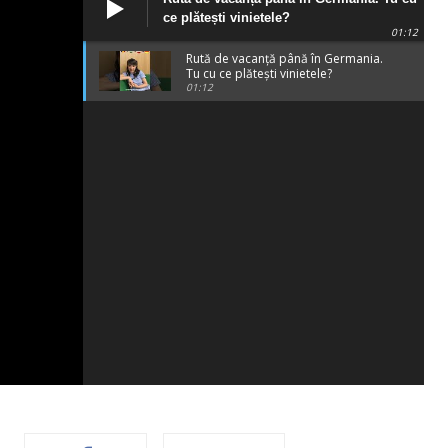
ce plătești vinietele?
01:12
Rută de vacanță până în Germania.
Tu cu ce plătești vinietele?
01:12