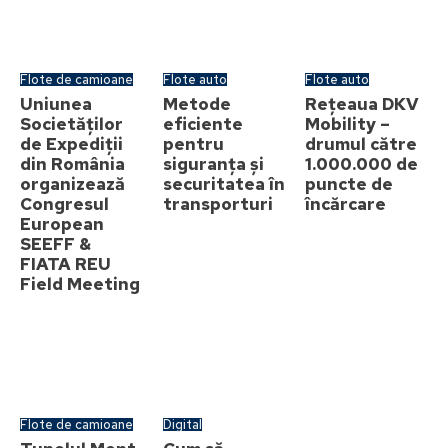
Flote de camioane
Flote auto
Flote auto
Uniunea
Metode
Rețeaua DKV
Societăților
eficiente
Mobility –
de Expediții
pentru
drumul către
din România
siguranța și
1.000.000 de
organizează
securitatea în
puncte de
Congresul
transporturi
încărcare
European
SEEFF &
FIATA REU
Field Meeting
Flote de camioane
Digital