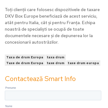
Toți clienții care folosesc dispozitivele de taxare
DKV Box Europe beneficiază de acest serviciu,
atât pentru Italia, cât și pentru Franța. Echipa
noastră de specialiști se ocupă de toate
documentele necesare și de depunerea lor la
concesionarii autostrăzilor.
Taxa de drum Europa
taxa drum
Taxe de drum Europa
taxe drum
taxe drum europa
Abonează-te la newsletter
Contactează Smart Info
Complexitatea devine simplitate cu Smartinfo. Abonează
săptămânal informații relevante din mobilitate pentru a