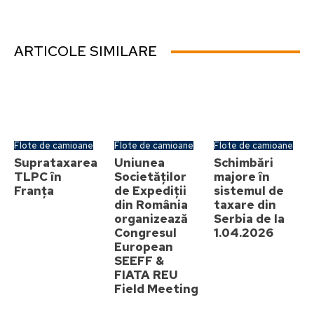
ARTICOLE SIMILARE
Flote de camioane
Flote de camioane
Flote de camioane
Suprataxarea
Uniunea
Schimbări
TLPC în
Societăților
majore în
Franța
de Expediții
sistemul de
din România
taxare din
organizează
Serbia de la
Congresul
1.04.2026
European
SEEFF &
FIATA REU
Field Meeting