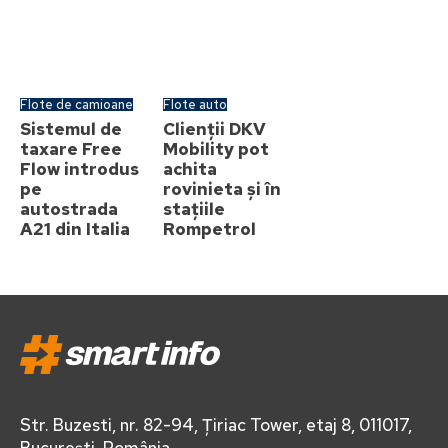
Flote de camioane
Flote auto
Sistemul de
Clienții DKV
taxare Free
Mobility pot
Flow introdus
achita
pe
rovinieta și în
autostrada
stațiile
A21 din Italia
Rompetrol
Str. Buzesti, nr. 82-94, Țiriac Tower, etaj 8, 011017,