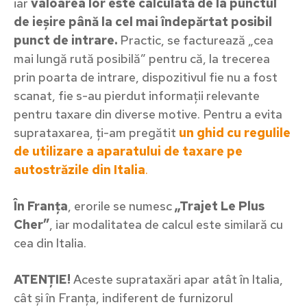
iar
valoarea lor este calculată de la punctul
de ieșire până la cel mai îndepărtat posibil
punct de intrare.
Practic, se facturează „cea
mai lungă rută posibilă” pentru că, la trecerea
prin poarta de intrare, dispozitivul fie nu a fost
scanat, fie s-au pierdut informații relevante
pentru taxare din diverse motive. Pentru a evita
suprataxarea, ți-am pregătit
un ghid cu regulile
de utilizare a aparatului de taxare pe
autostrăzile din Italia
.
În Franța
, erorile se numesc
„Trajet Le Plus
Cher”
, iar modalitatea de calcul este similară cu
cea din Italia.
ATENȚIE!
Aceste suprataxări apar atât în Italia,
cât și în Franța, indiferent de furnizorul