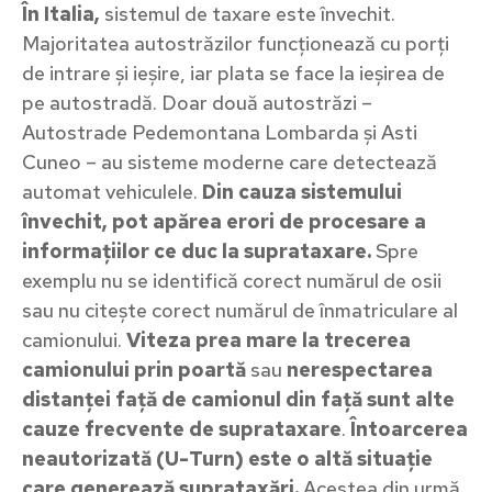
În Italia,
sistemul de taxare este învechit.
Majoritatea autostrăzilor funcționează cu porți
de intrare și ieșire, iar plata se face la ieșirea de
pe autostradă. Doar două autostrăzi –
Autostrade Pedemontana Lombarda și Asti
Cuneo – au sisteme moderne care detectează
automat vehiculele.
Din cauza sistemului
învechit, pot apărea erori de procesare a
informațiilor ce duc la suprataxare.
Spre
exemplu nu se identifică corect numărul de osii
sau nu citește corect numărul de înmatriculare al
camionului.
Viteza prea mare la trecerea
camionului prin poartă
sau
nerespectarea
distanței față de camionul din față sunt alte
cauze frecvente de suprataxare
.
Întoarcerea
neautorizată (U-Turn) este o altă situație
care generează suprataxări.
Acestea din urmă