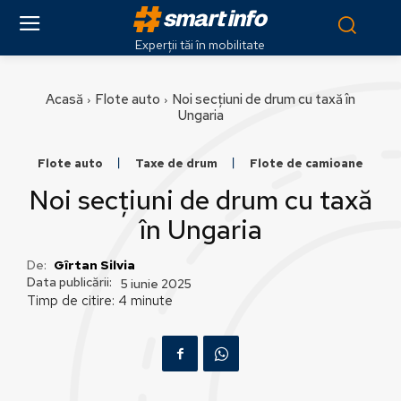
Experții tăi în mobilitate
Acasă
Flote auto
Noi secțiuni de drum cu taxă în
Ungaria
Flote auto
Taxe de drum
Flote de camioane
Noi secțiuni de drum cu taxă
în Ungaria
De:
Gîrtan Silvia
Data publicării:
5 iunie 2025
Timp de citire:
4
minute