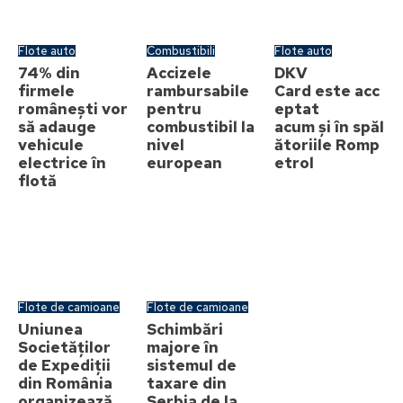
Flote auto
Combustibili
Flote auto
74% din
Accizele
DKV
firmele
rambursabile
Card este acc
românești vor
pentru
eptat
să adauge
combustibil la
acum și în spăl
vehicule
nivel
ătoriile Romp
electrice în
european
etrol
flotă
Flote de camioane
Flote de camioane
Uniunea
Schimbări
Societăților
majore în
de Expediții
sistemul de
din România
taxare din
organizează
Serbia de la