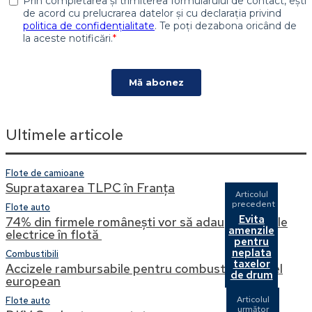
Ultimele articole
Flote de camioane
Suprataxarea TLPC în Franța
Articolul
precedent
Flote auto
Evita
74% din firmele românești vor să adauge vehicule
amenzile
electrice în flotă
pentru
neplata
Combustibili
taxelor
Accizele rambursabile pentru combustibil la nivel
de drum
european
Articolul
Flote auto
următor