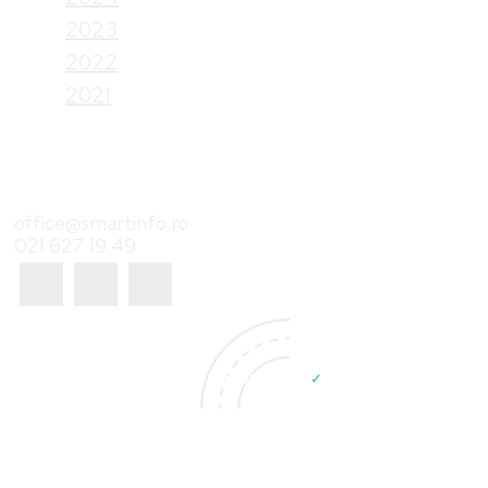
2023
2022
2021
Contact
office@smartinfo.ro
021 627 19 49
© Smart Info | Developed by
✓
Sinaps