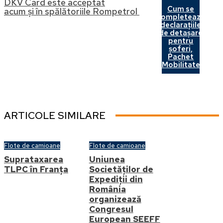
DKV Card este acceptat
Cum se
acum și în spălătoriile Rompetrol
completeaza
declarațiile
de detașare
pentru
șoferi,
Pachet
Mobilitate
ARTICOLE SIMILARE
Flote de camioane
Flote de camioane
Suprataxarea
Uniunea
TLPC în Franța
Societăților de
Expediții din
România
organizează
Congresul
European SEEFF