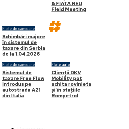
& FIATA REU
Field Meeting
Flote de camioane
Schimbări majore
în sistemul de
taxare din Serbia
Str. Buzesti, nr. 82-94, Țiriac
de la 1.04.2026
Tower, etaj
8, 011017,
Flote de camioane
Flote auto
București,
Sistemul de
Clienții DKV
România
taxare Free Flow
Mobility pot
introdus pe
achita rovinieta
autostrada A21
și în stațiile
din Italia
Rompetrol
Info
Despre noi