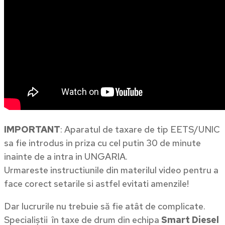
IMPORTANT
: Aparatul de taxare de tip EETS/UNIC
sa fie introdus in priza cu cel putin 30 de minute
inainte de a intra in UNGARIA.
Urmareste instructiunile din materilul video pentru a
face corect setarile si astfel evitati amenzile!
Dar lucrurile nu trebuie să fie atât de complicate.
Specialiștii în taxe de drum din echipa
Smart Diesel