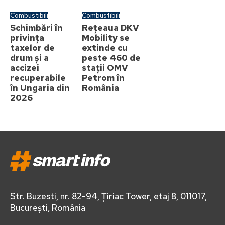
Combustibili
Combustibili
Schimbări în
Rețeaua DKV
privința
Mobility se
taxelor de
extinde cu
drum și a
peste 460 de
accizei
stații OMV
recuperabile
Petrom în
în Ungaria din
România
2026
Str. Buzesti, nr. 82-94, Țiriac Tower, etaj 8, 011017,
București, România