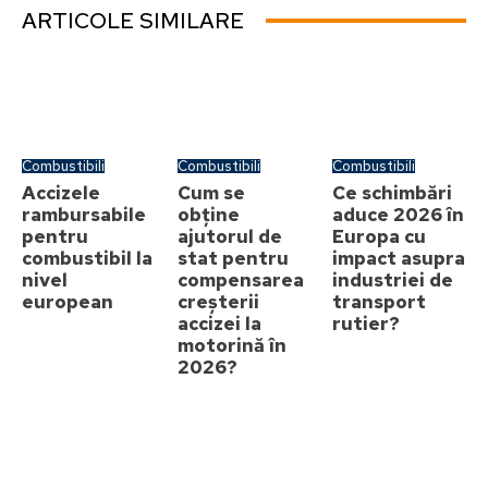
ARTICOLE SIMILARE
Combustibili
Combustibili
Combustibili
Accizele
Cum se
Ce schimbări
rambursabile
obține
aduce 2026 în
pentru
ajutorul de
Europa cu
combustibil la
stat pentru
impact asupra
nivel
compensarea
industriei de
european
creșterii
transport
accizei la
rutier?
motorină în
2026?