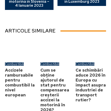
motorina in Slovenia –
in Luxemburg 2023
4 Ianuarie 2023
ARTICOLE SIMILARE
Combustibili
Combustibili
Combustibili
Accizele
Cum se
Ce schimbări
rambursabile
obține
aduce 2026 în
pentru
ajutorul de
Europa cu
combustibil la
stat pentru
impact asupra
nivel
compensarea
industriei de
european
creșterii
transport
accizei la
rutier?
motorină în
2026?