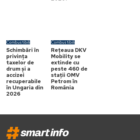
Combustibili
Combustibili
Schimbări în
Rețeaua DKV
privința
Mobility se
taxelor de
extinde cu
drum și a
peste 460 de
accizei
stații OMV
recuperabile
Petrom în
în Ungaria din
România
2026