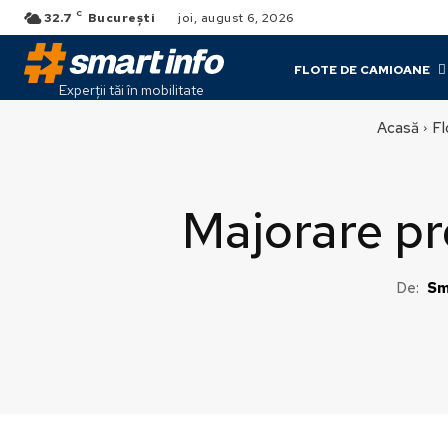
C
32.7
București
joi, august 6, 2026
FLOTE DE CAMIOANE
Experții tăi în mobilitate
Acasă
Fl
Majorare p
De:
Sm