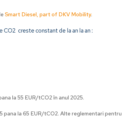
de
Smart Diesel, part of DKV Mobility
.
e CO2 creste constant de la an la an :
ză-te la newsletter
1 pana la 55 EUR/tCO2 în anul 2025.
tatea devine simplitate cu Smartinfo. Abonează-te și
 55 pana la 65 EUR/tCO2. Alte reglementari pentru
 săptămânal informații relevante din mobilitate pentru
 ta.