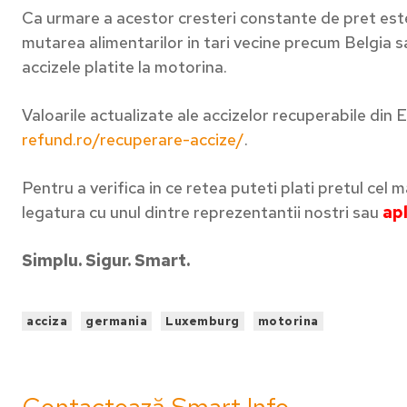
Ca urmare a acestor cresteri constante de pret este 
mutarea alimentarilor in tari vecine precum Belgia sa
accizele platite la motorina.
Valoarile actualizate ale accizelor recuperabile din E
refund.ro/recuperare-accize/
.
Pentru a verifica in ce retea puteti plati pretul cel
legatura cu unul dintre reprezentantii nostri sau
a
p
Simplu. Sigur. Smart.
acciza
germania
Luxemburg
motorina
Contactează Smart Info