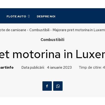
FLOTE AUTO
DESPRE NOI
ote de camioane
Combustibili
Majorare pret motorina in Luxe
Combustibili
ret motorina in Lux
artinfo
Data publicării:
Timp de citire:
4
4 ianuarie 2023