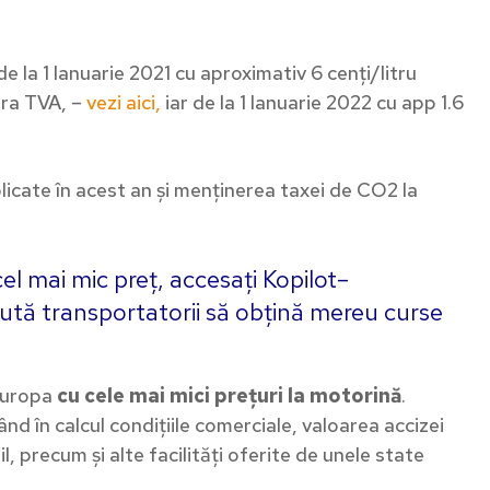
 la 1 Ianuarie 2021 cu aproximativ 6 cenți/litru
ara TVA, –
vezi aici,
iar de la 1 Ianuarie 2022 cu app 1.6
icate în acest an și menținerea taxei de CO2 la
cel mai mic preț,
accesați Kopilot
–
ajută transportatorii să obțină mereu curse
 Europa
cu cele mai mici prețuri la motorină
.
ând în calcul condițiile comerciale, valoarea accizei
l, precum și alte facilități oferite de unele state