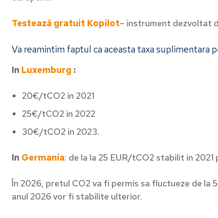
Testează gratuit Kopilot
– instrument dezvoltat 
Va reamintim faptul ca aceasta taxa suplimentara p
In
Luxemburg
:
20€/tCO2 in 2021
25€/tCO2 in 2022
30€/tCO2 in 2023.
Abonea
In
Germania
: de la la 25 EUR/tCO2 stabilit in 202
Complexi
În 2026, pretul CO2 va fi permis sa fluctueze de la
primești
anul 2026 vor fi stabilite ulterior.
afacerea