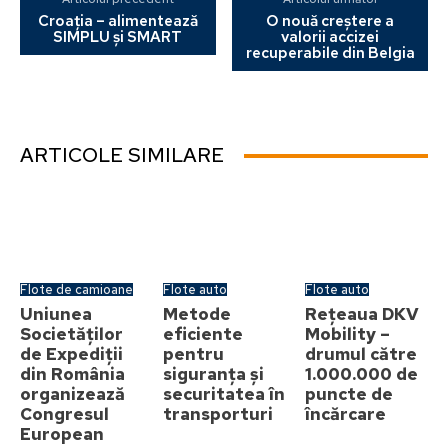
Croația – alimentează
O nouă creștere a
SIMPLU și SMART
valorii accizei
recuperabile din Belgia
ARTICOLE SIMILARE
Flote de camioane
Flote auto
Flote auto
Uniunea
Metode
Rețeaua DKV
Societăților
eficiente
Mobility –
de Expediții
pentru
drumul către
din România
siguranța și
1.000.000 de
organizează
securitatea în
puncte de
Congresul
transporturi
încărcare
European