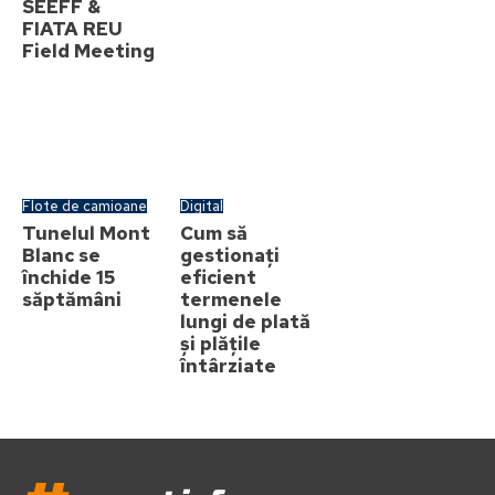
SEEFF &
FIATA REU
Field Meeting
Flote de camioane
Digital
Tunelul Mont
Cum să
Blanc se
gestionați
închide 15
eficient
săptămâni
termenele
lungi de plată
și plățile
întârziate