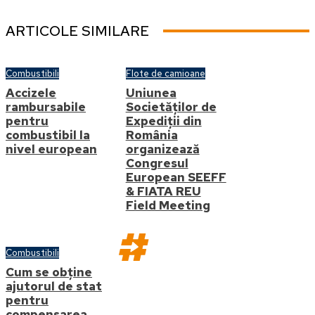
ARTICOLE SIMILARE
Combustibili
Flote de camioane
Accizele
Uniunea
rambursabile
Societăților de
pentru
Expediții din
combustibil la
România
nivel european
organizează
Congresul
European SEEFF
& FIATA REU
Field Meeting
Combustibili
Cum se obține
ajutorul de stat
pentru
Str. Buzesti, nr. 82-94, Țiriac
compensarea