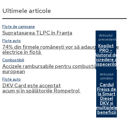
Ultimele articole
Flote de camioane
Suprataxarea TLPC în Franța
Articolul
precedent
Flote auto
Kopilot
74% din firmele românești vor să adauge vehicule
PRO –
electrice în flotă
Ajutorul de
încredere al
Combustibili
dispecerilor
Accizele rambursabile pentru combustibil la nivel
european
Articolul
următor
Flote auto
Cardul
DKV Card este acceptat
Frejus de
acum și în spălătoriile Rompetrol
la Smart
Diesel
DKV și
multiplele
beneficii