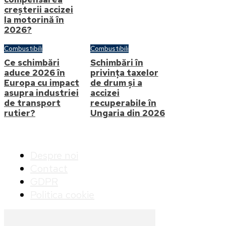
Tower, etaj 8, 011017, București,
creșterii accizei
România
la motorină în
2026?
Combustibili
Combustibili
Ce schimbări
Schimbări în
aduce 2026 în
privința taxelor
Europa cu impact
de drum și a
asupra industriei
accizei
de transport
recuperabile în
rutier?
Ungaria din 2026
Info
Despre noi
Contact
GDPR
Politica cookie