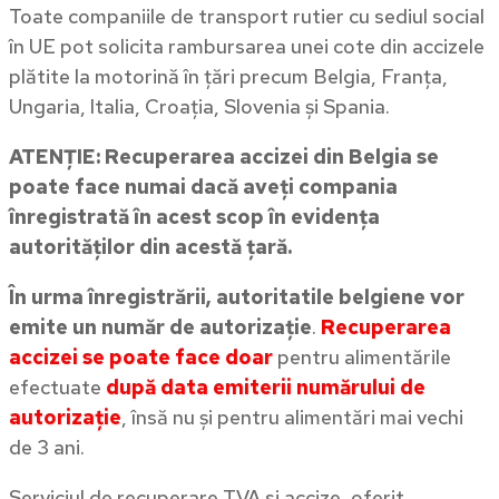
Toate companiile de transport rutier cu sediul social
în UE pot solicita rambursarea unei cote din accizele
plătite la motorină în țări precum Belgia, Franța,
Ungaria, Italia, Croația, Slovenia și Spania.
ATENȚIE: Recuperarea accizei din Belgia se
poate face numai dacă aveți compania
înregistrată în acest scop în evidența
autorităților din acestă țară.
În urma înregistrării, autoritatile belgiene vor
emite un număr de autorizație
.
Recuperarea
accizei
se poate face
doar
pentru alimentările
efectuate
după data emiterii numărului de
autorizație
, însă nu și pentru alimentări mai vechi
de 3 ani.
Serviciul de recuperare TVA si accize, oferit