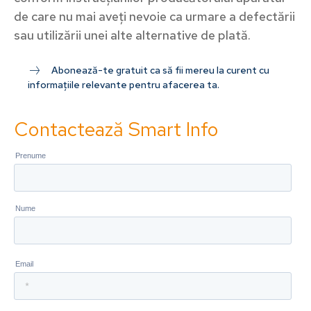
de care nu mai aveți nevoie ca urmare a defectării
sau utilizării unei alte alternative de plată.
Abonează-te gratuit ca să fii mereu la curent cu
informațiile relevante pentru afacerea ta.
Contactează Smart Info
Abonează-te la newsletter
Complexitatea devine simplitate cu Smartinfo. Abonează
săptămânal informații relevante din mobilitate pentru a