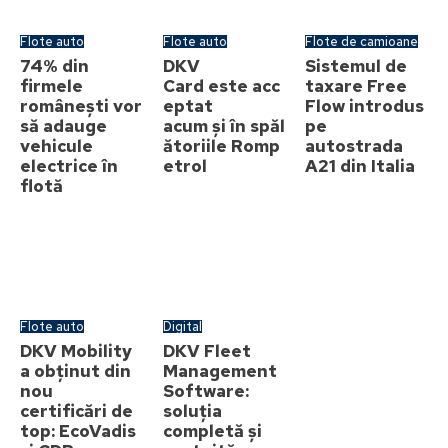
Flote auto
Flote auto
Flote de camioane
74% din
DKV
Sistemul de
firmele
Card este acc
taxare Free
românești vor
eptat
Flow introdus
să adauge
acum și în spăl
pe
vehicule
ătoriile Romp
autostrada
electrice în
etrol
A21 din Italia
flotă
Flote auto
Digital
DKV Mobility
DKV Fleet
a obținut din
Management
nou
Software:
certificări de
soluția
top: EcoVadis
completă și