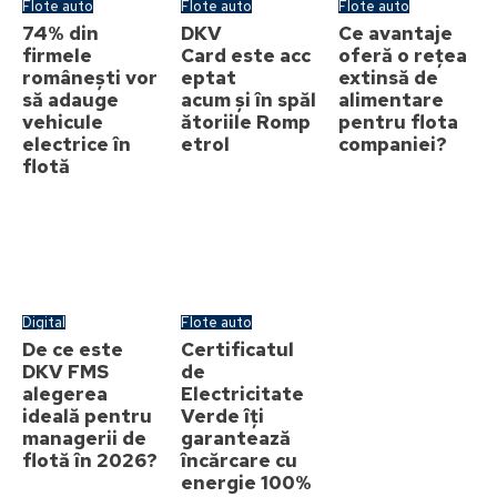
Flote auto
Flote auto
Flote auto
74% din
DKV
Ce avantaje
firmele
Card este acc
oferă o rețea
românești vor
eptat
extinsă de
să adauge
acum și în spăl
alimentare
vehicule
ătoriile Romp
pentru flota
electrice în
etrol
companiei?
flotă
Digital
Flote auto
De ce este
Certificatul
DKV FMS
de
alegerea
Electricitate
ideală pentru
Verde îți
managerii de
garantează
flotă în 2026?
încărcare cu
energie 100%