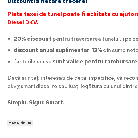
Discount la fiecare trecere!
Plata taxei de tunel poate fi achitata cu ajutor
Diesel DKV.
20%
discount
pentru traversarea tunelului pe se
discount anual suplimentar
:
13%
din suma neta 
facturile emise
sunt valide pentru rambursar
Dacă sunteți interesați de detalii specifice, vă rec
dkv@smartdiesel.ro sau luați legătura cu unul dintre 
Abonea
Simplu. Sigur. Smart.
Complexi
primești
taxe drum
afacerea