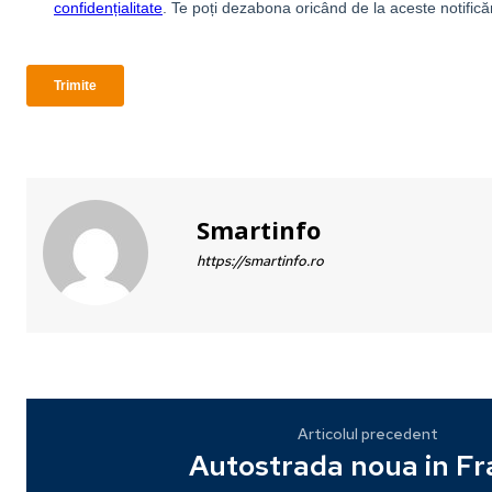
Smartinfo
https://smartinfo.ro
Articolul precedent
Autostrada noua in Fr