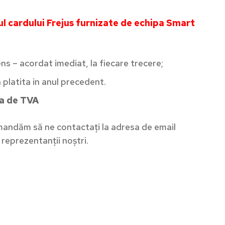
ul cardului Frejus furnizate de echipa Smart
ns – acordat imediat, la fiecare trecere;
platita in anul precedent.
ea de TVA
omandăm să ne contactați la adresa de email
reprezentanții noștri.
ză-te la newsletter
tatea devine simplitate cu Smartinfo. Abonează-te și
 săptămânal informații relevante din mobilitate pentru
 ta.