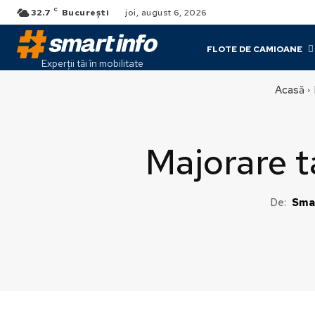
C
32.7
București
joi, august 6, 2026
FLOTE DE CAMIOANE
Experții tăi în mobilitate
Acasă
Majorare t
De:
Sma