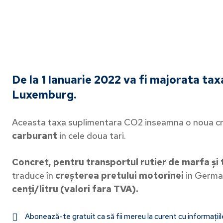
De la 1 Ianuarie 2022 va fi majorata ta
Luxemburg.
Aceasta taxa suplimentara CO2 inseamna o noua cr
carburant
in cele doua tari.
Concret, pentru transportul rutier de marfa și
traduce în
creșterea pretului motorinei
in German
cenți/litru (valori fara TVA).
Abonează-te gratuit ca să fii mereu la curent cu informații