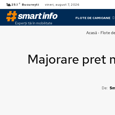
C
25.1
București
vineri, august 7, 2026
FLOTE DE CAMIOANE
Experții tăi în mobilitate
Acasă
Flote d
Majorare pret 
De:
Sm