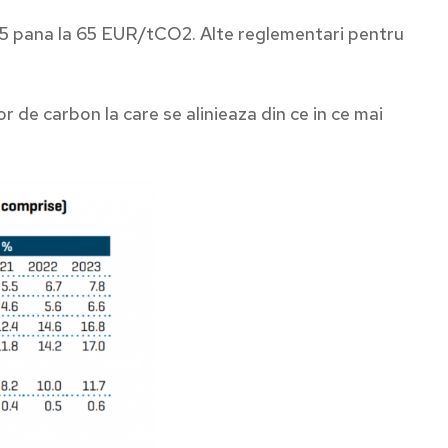
 55 pana la 65 EUR/tCO2. Alte reglementari pentru
 de carbon la care se alinieaza din ce in ce mai
ză-te la newsletter
tatea devine simplitate cu Smartinfo. Abonează-te și
 săptămânal informații relevante din mobilitate pentru
 ta.