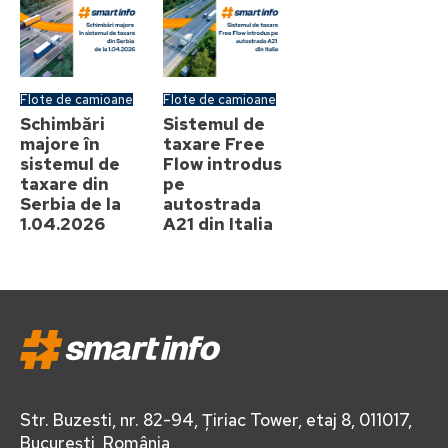
Flote de camioane
Flote de camioane
Schimbări
Sistemul de
majore în
taxare Free
sistemul de
Flow introdus
taxare din
pe
Serbia de la
autostrada
1.04.2026
A21 din Italia
Str. Buzesti, nr. 82-94, Țiriac Tower, etaj 8, 011017,
București, România