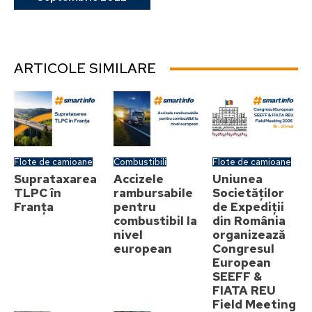
ARTICOLE SIMILARE
Flote de camioane
Combustibili
Flote de camioane
Suprataxarea
Accizele
Uniunea
TLPC în
rambursabile
Societăților
Franța
pentru
de Expediții
combustibil la
din România
nivel
organizează
european
Congresul
European
SEEFF &
FIATA REU
Field Meeting