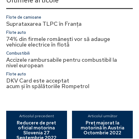
Ultimele articole
Flote de camioane
Suprataxarea TLPC în Franța
Flote auto
74% din firmele românești vor să adauge
vehicule electrice în flotă
Combustibili
Accizele rambursabile pentru combustibil la
nivel european
Flote auto
DKV Card este acceptat
acum și în spălătoriile Rompetrol
Articolul precedent
Articolul următor
Reducere de pret
Preț majorat la
oficial motorina
motorină în Austria
Slovenia 27
Octombrie 2022
Septembrie 2022