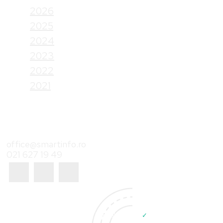
2026
2025
2024
2023
2022
2021
Contact
office@smartinfo.ro
021 627 19 49
© Smart Info | Developed by
✓
Sinaps