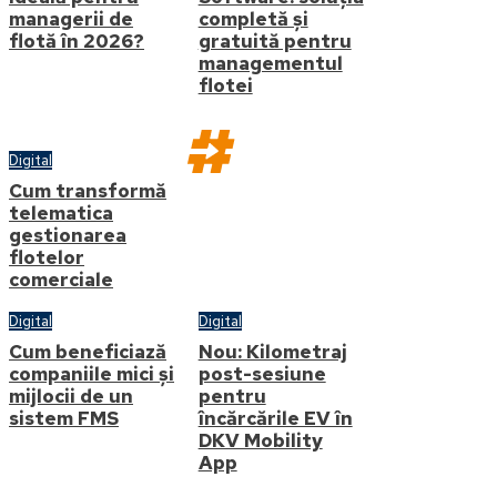
managerii de
completă și
flotă în 2026?
gratuită pentru
managementul
flotei
Digital
Cum transformă
telematica
gestionarea
Str. Buzesti, nr. 82-94, Țiriac
flotelor
Tower, etaj 8, 011017, București,
comerciale
România
Digital
Digital
Cum beneficiază
Nou: Kilometraj
companiile mici și
post-sesiune
mijlocii de un
pentru
sistem FMS
încărcările EV în
DKV Mobility
App