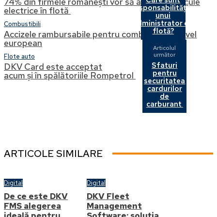
74% din firmele românești vor să adauge vehicule
responsabilitățile
electrice în flotă
unui
administrator de
Combustibili
flotă?
Accizele rambursabile pentru combustibil la nivel
european
Articolul
următor
Flote auto
Sfaturi
DKV Card este acceptat
pentru
acum și în spălătoriile Rompetrol
securitatea
cardurilor
de
carburant
ARTICOLE SIMILARE
Digital
Digital
De ce este DKV
DKV Fleet
FMS alegerea
Management
ideală pentru
Software: soluția