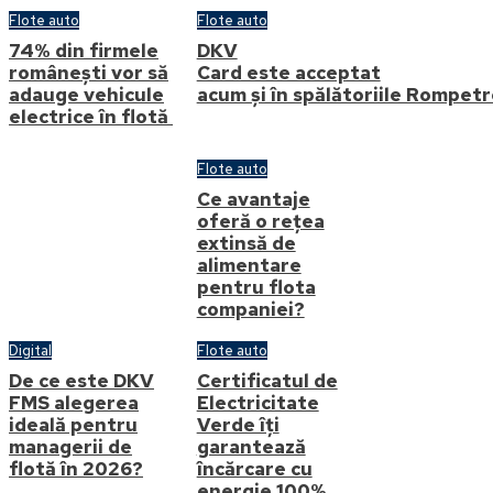
Flote auto
Flote auto
74% din firmele
DKV
românești vor să
Card este acceptat
adauge vehicule
acum și în spălătoriile Rompet
electrice în flotă
Flote auto
Ce avantaje
oferă o rețea
extinsă de
alimentare
pentru flota
companiei?
Digital
Flote auto
De ce este DKV
Certificatul de
FMS alegerea
Electricitate
ideală pentru
Verde îți
managerii de
garantează
flotă în 2026?
încărcare cu
energie 100%