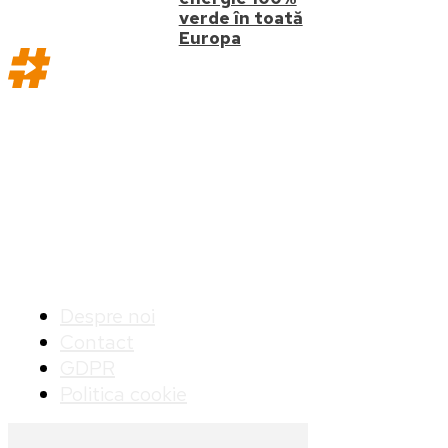
verde în toată
Europa
Str. Buzesti, nr. 82-94, Țiriac Tower, etaj 8, 011017,
București, România
Info
Despre noi
Contact
GDPR
Politica cookie