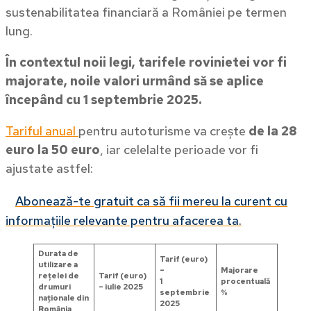
sustenabilitatea financiară a României pe termen
lung.
În contextul noii legi, tarifele rovinietei vor fi
majorate, noile valori urmând să se aplice
începând cu 1 septembrie 2025.
Tariful anual
pentru autoturisme va crește
de la 28
euro la
50 euro
, iar celelalte perioade vor fi
ajustate astfel:
Abonează-te gratuit ca să fii mereu la curent cu
informațiile relevante pentru afacerea ta.
Durata de
Tarif (euro)
utilizare a
–
Majorare
rețelei de
Tarif (euro)
1
procentual
ă
drumuri
– iulie 2025
septembrie
%
naționale din
2025
România