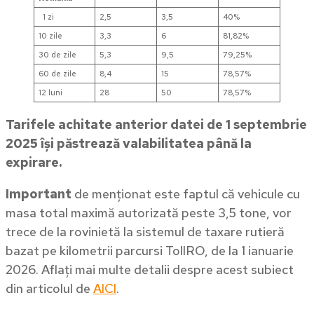
1 zi
2,5
3,5
40%
10 zile
3,3
6
81,82%
30 de zile
5,3
9,5
79,25%
60 de zile
8,4
15
78,57%
12 luni
28
50
78,57%
Tarifele achitate anterior datei de 1 septembrie
2025 își păstrează valabilitatea până la
expirare.
Important
de menționat este faptul că vehicule cu
masa total maximă autorizată peste 3,5 tone, vor
trece de la rovinietă la sistemul de taxare rutieră
bazat pe kilometrii parcursi TollRO, de la 1 ianuarie
2026. Aflați mai multe detalii despre acest subiect
din articolul de
AICI
.