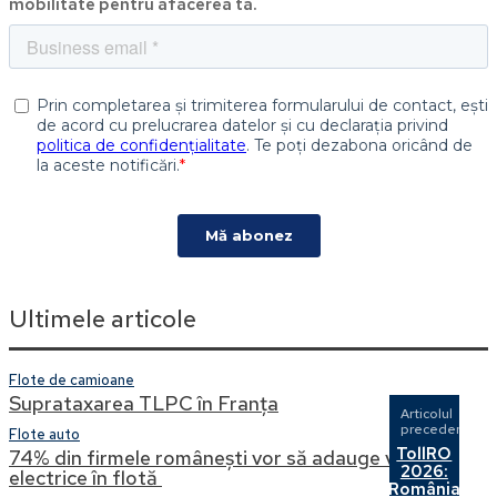
mobilitate pentru afacerea ta.
Ultimele articole
Flote de camioane
Suprataxarea TLPC în Franța
Articolul
precedent
Flote auto
TollRO
74% din firmele românești vor să adauge vehicule
2026:
electrice în flotă
România