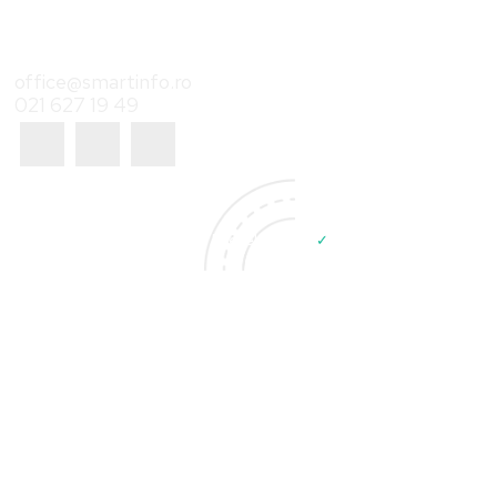
Contact
office@smartinfo.ro
021 627 19 49
© Smart Info | Developed by
✓
Sinaps