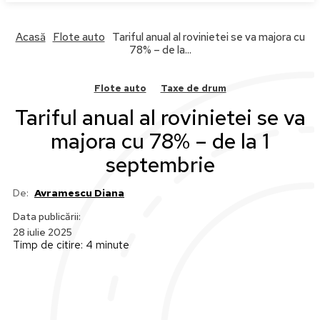
Acasă
Flote auto
Tariful anual al rovinietei se va majora cu
78% – de la...
Flote auto
Taxe de drum
Tariful anual al rovinietei se va
majora cu 78% – de la 1
septembrie
De:
Avramescu Diana
Data publicării:
28 iulie 2025
Timp de citire:
4
minute