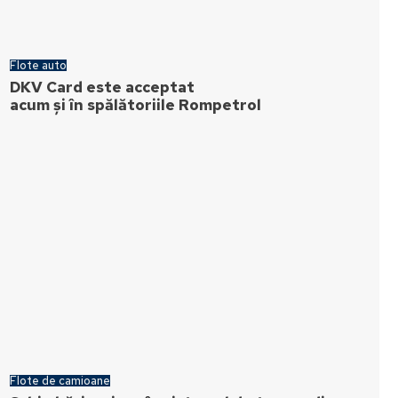
Flote auto
DKV Card este acceptat
acum și în spălătoriile Rompetrol
Flote de camioane