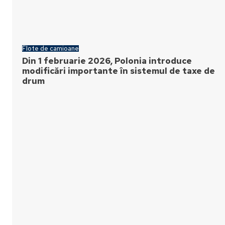
Flote de camioane
Din 1 februarie 2026, Polonia introduce
modificări importante în sistemul de taxe de
drum