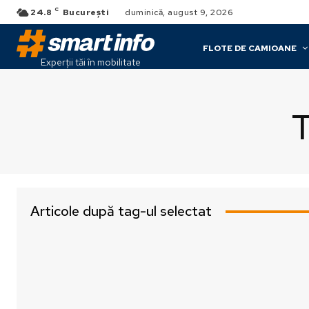
C
24.8
București
duminică, august 9, 2026
FLOTE DE CAMIOANE
Experții tăi în mobilitate
T
Articole după tag-ul selectat