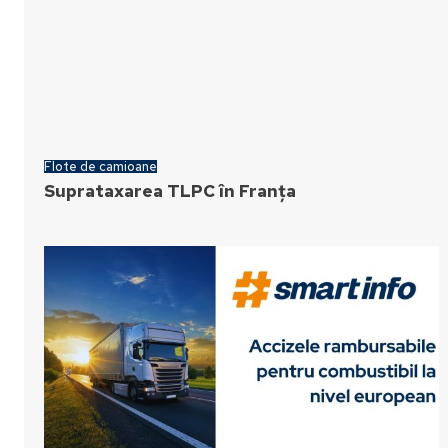
Flote de camioane
Suprataxarea TLPC în Franța