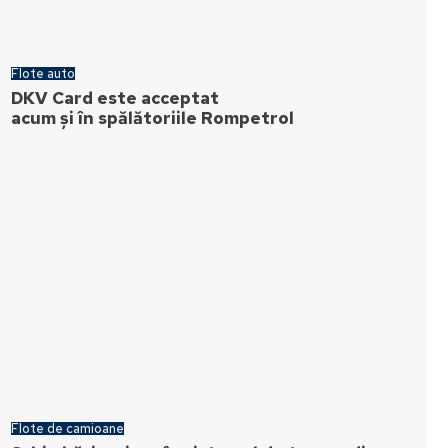
Flote auto
DKV Card este acceptat
acum și în spălătoriile Rompetrol
Flote de camioane