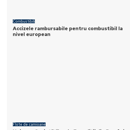
Combustibili
Accizele rambursabile pentru combustibil la
nivel european
Flote de camioane