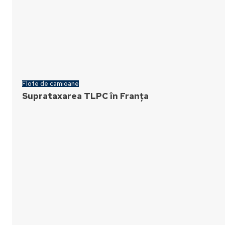
Flote de camioane
Suprataxarea TLPC în Franța