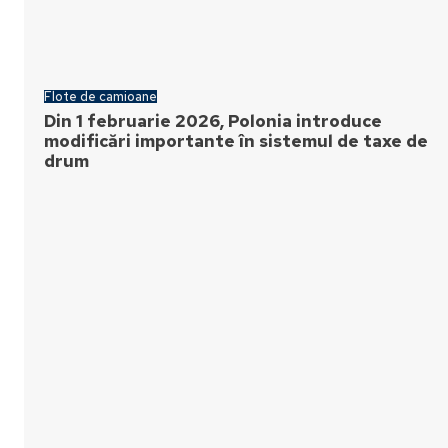
Flote de camioane
Din 1 februarie 2026, Polonia introduce
modificări importante în sistemul de taxe de
drum