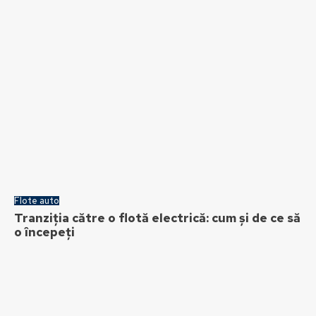
Flote auto
Tranziția către o flotă electrică: cum și de ce să
o începeți