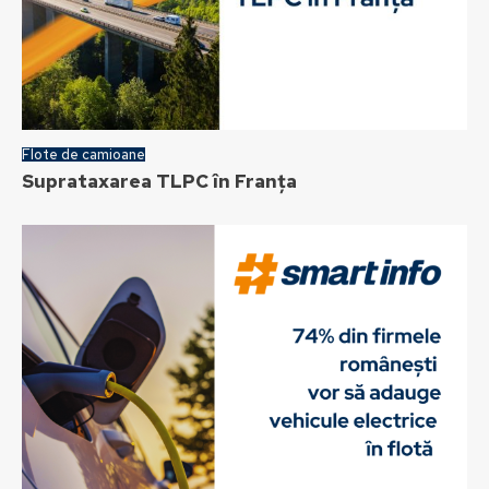
Flote de camioane
Suprataxarea TLPC în Franța