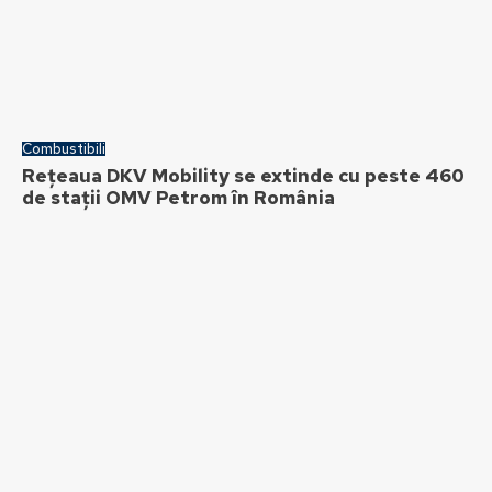
Combustibili
Rețeaua DKV Mobility se extinde cu peste 460
de stații OMV Petrom în România