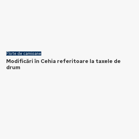
Flote de camioane
Modificări în Cehia referitoare la taxele de
drum