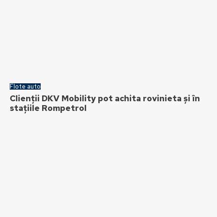
Flote auto
Clienții DKV Mobility pot achita rovinieta și în
stațiile Rompetrol