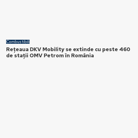
Combustibili
Rețeaua DKV Mobility se extinde cu peste 460
de stații OMV Petrom în România