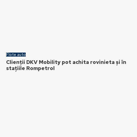
Flote auto
Clienții DKV Mobility pot achita rovinieta și în
stațiile Rompetrol