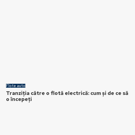
Flote auto
Tranziția către o flotă electrică: cum și de ce să
o începeți