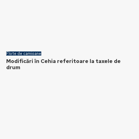
Flote de camioane
Modificări în Cehia referitoare la taxele de
drum