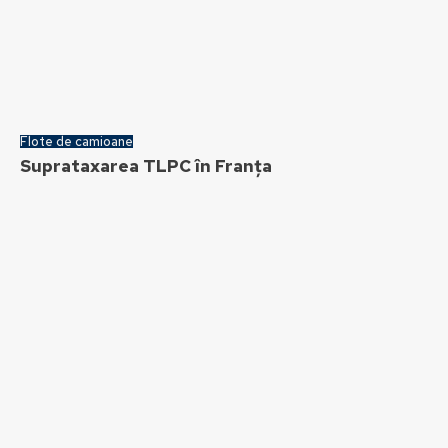
Flote de camioane
Suprataxarea TLPC în Franța