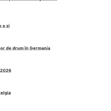
 o zi
elor de drum în Germania
e 2026
Belgia