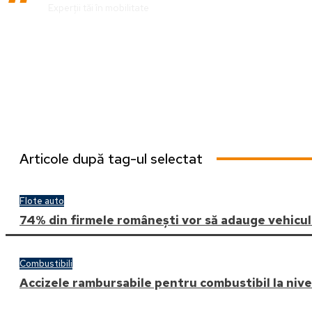
Experții tăi în mobilitate
Articole după tag-ul selectat
Flote auto
74% din firmele românești vor să adauge vehicule
Combustibili
Accizele rambursabile pentru combustibil la niv