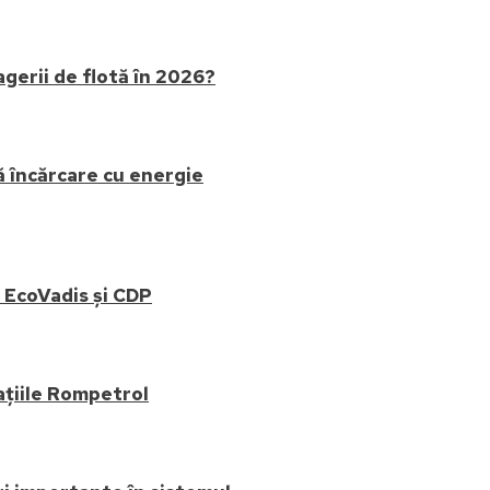
gerii de flotă în 2026?
ă încărcare cu energie
: EcoVadis și CDP
tațiile Rompetrol