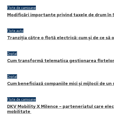
Flote de camioane
Modificări importante privind taxele de drum în 
Flote auto
Tranziția către o flotă electrică: cum și de ce să 
Digital
Cum transformă telematica gestionarea flotelor
Digital
Cum beneficiază companiile mici și mijlocii de un
Flote de camioane
DKV Mobility X Milence – parteneriatul care elect
mobilitate