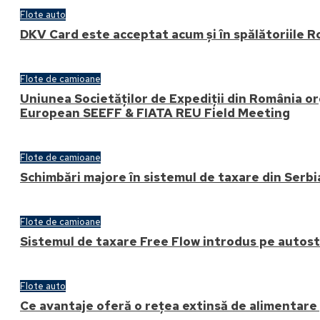
Flote auto
DKV Card este acceptat acum și în spălătoriile 
Flote de camioane
Uniunea Societăților de Expediții din România o
European SEEFF & FIATA REU Field Meeting
Flote de camioane
Schimbări majore în sistemul de taxare din Serbi
Flote de camioane
Sistemul de taxare Free Flow introdus pe autostr
Flote auto
Ce avantaje oferă o rețea extinsă de alimentare