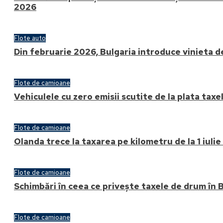
2026
Flote auto
Din februarie 2026, Bulgaria introduce vinieta de
Flote de camioane
Vehiculele cu zero emisii scutite de la plata tax
Flote de camioane
Olanda trece la taxarea pe kilometru de la 1 iuli
Flote de camioane
Schimbări în ceea ce privește taxele de drum în 
Flote de camioane