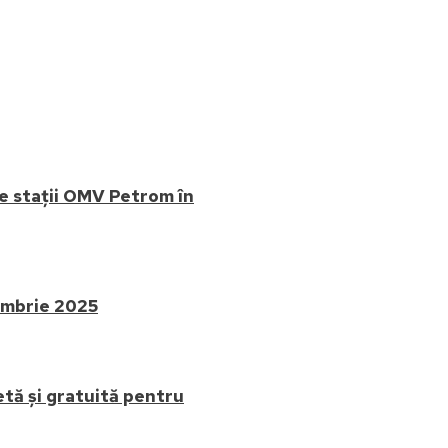
e stații OMV Petrom în
cembrie 2025
tă și gratuită pentru