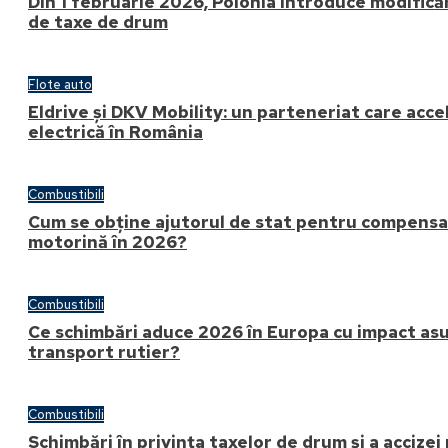
Din 1 februarie 2026, Polonia introduce modifică
de taxe de drum
Flote auto
Eldrive și DKV Mobility: un parteneriat care acc
electrică în România
Combustibili
Cum se obține ajutorul de stat pentru compensare
motorină în 2026?
Combustibili
Ce schimbări aduce 2026 în Europa cu impact asu
transport rutier?
Combustibili
Schimbări în privința taxelor de drum și a accizei