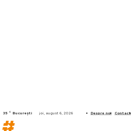
C
35
București
joi, august 6, 2026
Despre noi
Contact
FLOTE DE 