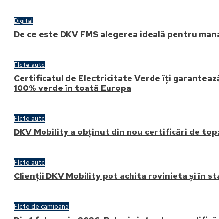
Digital
De ce este DKV FMS alegerea ideală pentru mana
Flote auto
Certificatul de Electricitate Verde îți garanteaz
100% verde în toată Europa
Flote auto
DKV Mobility a obținut din nou certificări de top
Flote auto
Clienții DKV Mobility pot achita rovinieta și în s
Flote de camioane