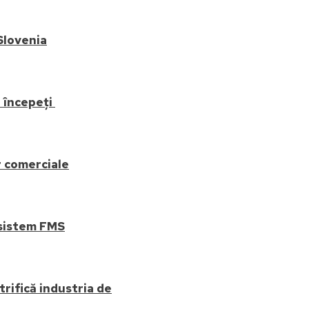
Slovenia
o începeți
 comerciale
 sistem FMS
rifică industria de