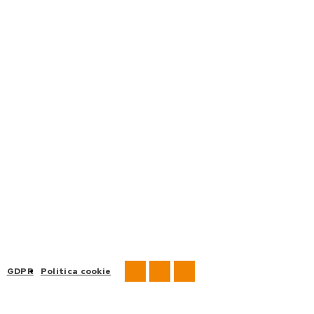
GDPR
Politica cookie
CAMIOANE
FLOTE AUTO
DESPRE NOI