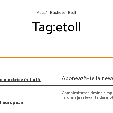
Acasă
Etichete
Etoll
Tag:
etoll
Abonează-te la news
 electrice în flotă
Complexitatea devine simpl
informații relevante din mob
el european