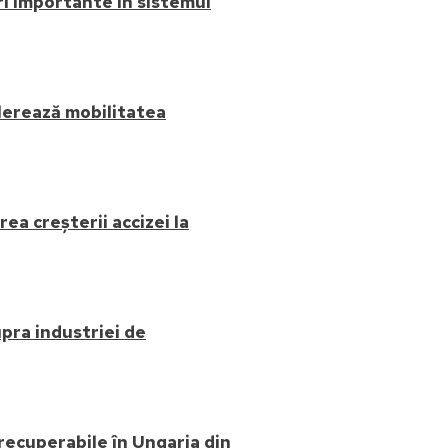
ri importante în sistemul
elerează mobilitatea
a creșterii accizei la
pra industriei de
 recuperabile în Ungaria din