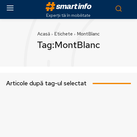
Experții tăi în mobilitate
Acasă
Etichete
MontBlanc
Tag:
MontBlanc
Articole după tag-ul selectat