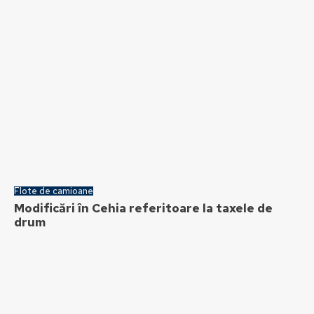
Flote de camioane
Modificări în Cehia referitoare la taxele de
drum