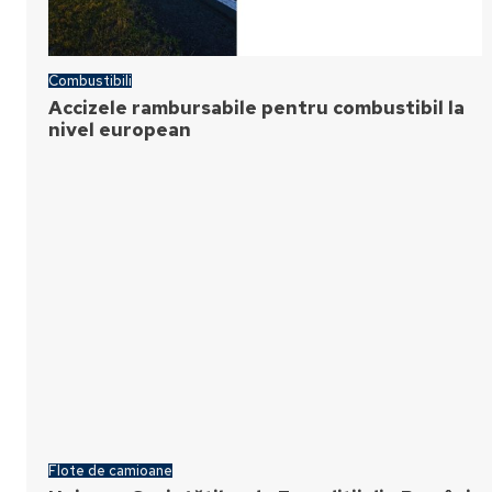
Combustibili
Accizele rambursabile pentru combustibil la
nivel european
Flote de camioane