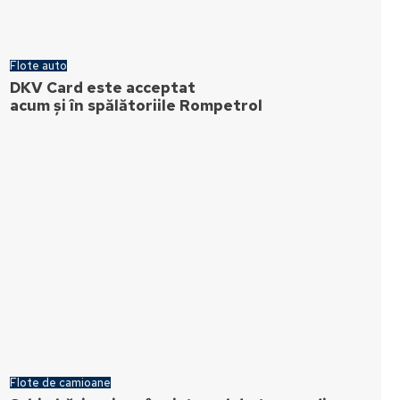
Flote auto
DKV Card este acceptat
acum și în spălătoriile Rompetrol
Flote de camioane