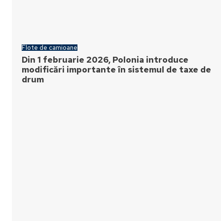
Flote de camioane
Din 1 februarie 2026, Polonia introduce
modificări importante în sistemul de taxe de
drum