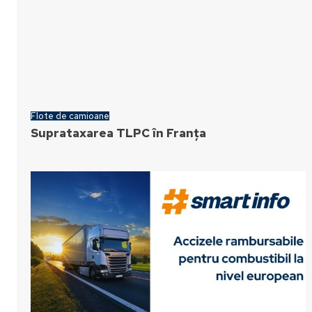
Flote de camioane
Suprataxarea TLPC în Franța