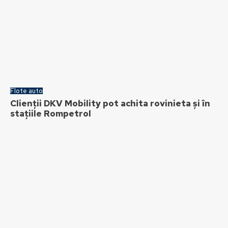
Flote auto
Clienții DKV Mobility pot achita rovinieta și în
stațiile Rompetrol