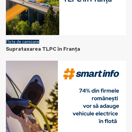
Flote de camioane
Suprataxarea TLPC în Franța