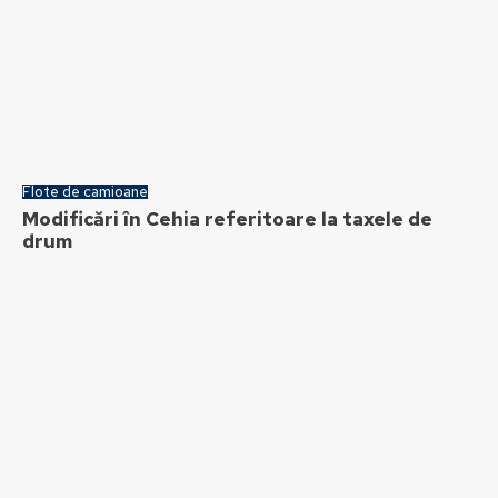
Flote de camioane
Modificări în Cehia referitoare la taxele de
drum