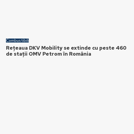
Combustibili
Rețeaua DKV Mobility se extinde cu peste 460
de stații OMV Petrom în România