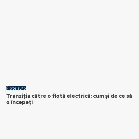
Flote auto
Tranziția către o flotă electrică: cum și de ce să
o începeți