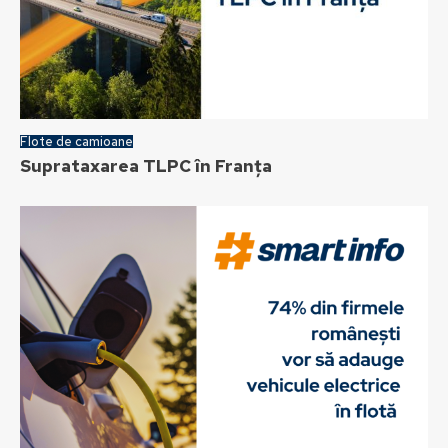
Flote de camioane
Suprataxarea TLPC în Franța