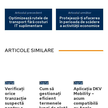
Articolul precedent
Articolul următor
Optimizează rutele de
Protejează-ți afacerea
transport fără costuri
în perioada de scădere
IT suplimentare
a activității economice
ARTICOLE SIMILARE
Digital
Digital
Digital
Verificați
Cum să
Aplicația DKV
orice
gestionați
Mobility –
tranzacție
eficient
acum
suspectă
termenele
compatibilă
pentru a
lungi de plată
cu Apple