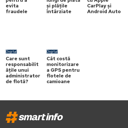
evita
și plățile
CarPlay și
fraudele
întârziate
Android Auto
Digital
Digital
Care sunt
Cât costă
responsabilit
monitorizare
ățile unui
a GPS pentru
administrator
flotele de
de flotă?
camioane